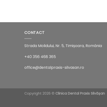
CONTACT
Strada Molidului, Nr. 5, Timișoara, România
+40 356 468 365
office@dentalpraxis-silvasan.ro
Copyright 2026 ©
Clinica Dental Praxis Silvășan