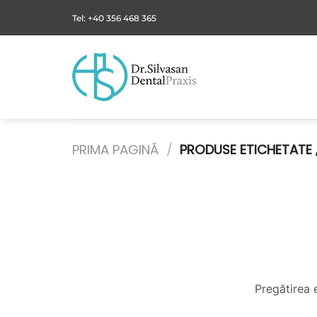
Skip
Tel: +40 356 468 365
to
content
PRIMA PAGINĂ
/
PRODUSE ETICHETATE 
Sari
la
conținut
Pregătirea 