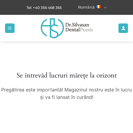
Skip
Română
Tel: +40 356 468 365
to
content
Sari
la
conținut
Se întrevăd lucruri mărețe la orizont
Pregătirea este importantă! Magazinul nostru este în lucru
și va fi lansat în curând!